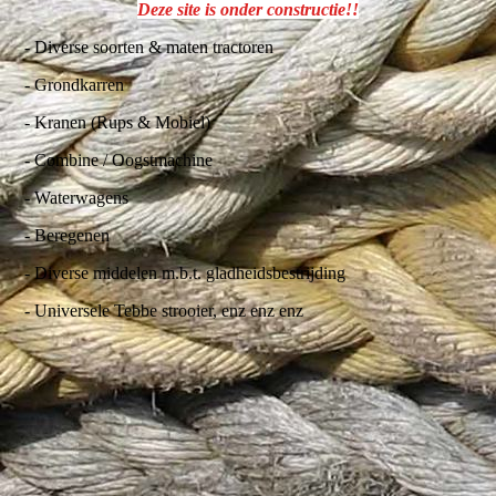
Deze site is onder constructie!!
- Diverse soorten & maten tractoren
- Grondkarren
- Kranen (Rups & Mobiel)
- Combine / Oogstmachine
- Waterwagens
- Beregenen
- Diverse middelen m.b.t. gladheidsbestrijding
- Universele Tebbe strooier, enz enz enz